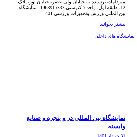
میرداماد- نرسیده به خیابان ولی عصر- خیابان نور- پلاک
12- طبقه اول- واحد 5 کدپستی:1968915333 نمایشگاه
بین المللی ورزش وتجهیزات ورزشی 1401
بیشتر بخوانید
نمایشگاه های داخلی
نمایشگاه بین المللی در و پنجره و صنایع
وابسته
31 خرداد 1401