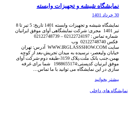
نمایشگاه شیشه و تجهیزات وابسته
30 خرداد 1401
نمایشگاه شیشه و تجهیزات وابسته 1401 تاریخ: 5 تیر تا 8
تیر 1401 مجری: شرکت نمایشگاهی آوای موفق ایرانیان
شماره تماس : 02122724197 – 02122748739
فکس 02122748740 وب
سایت WWW.IRGLASSSHOW.COM آدرس: تهران
خیابان ولیعصر- نرسیده به میدان تجریش-بعد از کوچه
بهمن،جنب بانک ملت،پلاک 3159-طبقه دوم-شرکت آوای
موفق ایرنیان کدپستی:1988655174 شما برای غرفه
سازی در این نمایشگاه می توانید با ما تماس…
بیشتر بخوانید
نمایشگاه های داخلی