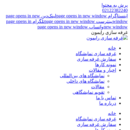
پرش به محتوا
02122382240
اینستاگرام page opens in new window
لینک‌دین page opens in new
window
پینترست page opens in new window
تلگرام page opens in
new window
واتساپ page opens in new window
غرفه سازی رایمون
خانه
غرفه سازی نمایشگاه
سفارش غرفه سازی
نمونه کارها
اخبار و مقالات
نمایشگاه های بین‌المللی
نمایشگاه های داخلی
مقالات
تقویم نمایشگاهی
تماس با ما
درباره ما
خانه
غرفه سازی نمایشگاه
سفارش غرفه سازی
نمونه کارها