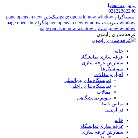
پرش به محتوا
02122382240
اینستاگرام page opens in new window
لینک‌دین page opens in new
window
پینترست page opens in new window
تلگرام page opens in
new window
واتساپ page opens in new window
غرفه سازی رایمون
خانه
غرفه سازی نمایشگاه
سفارش غرفه سازی
نمونه کارها
اخبار و مقالات
نمایشگاه های بین‌المللی
نمایشگاه های داخلی
مقالات
تقویم نمایشگاهی
تماس با ما
درباره ما
خانه
غرفه سازی نمایشگاه
سفارش غرفه سازی
نمونه کارها