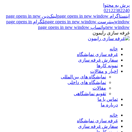
پرش به محتوا
02122382240
اینستاگرام page opens in new window
لینک‌دین page opens in new
window
پینترست page opens in new window
تلگرام page opens in
new window
واتساپ page opens in new window
غرفه سازی رایمون
خانه
غرفه سازی نمایشگاه
سفارش غرفه سازی
نمونه کارها
اخبار و مقالات
نمایشگاه های بین‌المللی
نمایشگاه های داخلی
مقالات
تقویم نمایشگاهی
تماس با ما
درباره ما
خانه
غرفه سازی نمایشگاه
سفارش غرفه سازی
نمونه کارها