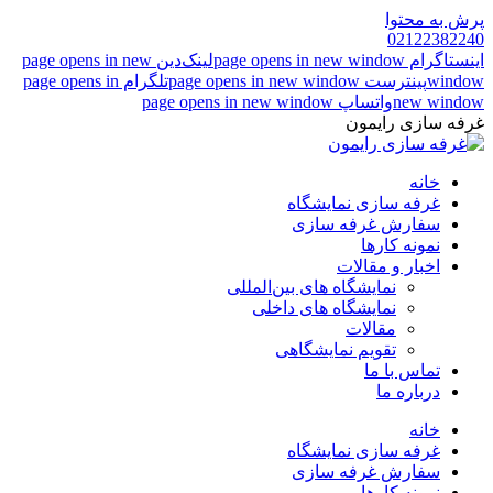
پرش به محتوا
02122382240
اینستاگرام page opens in new window
لینک‌دین page opens in new
window
پینترست page opens in new window
تلگرام page opens in
new window
واتساپ page opens in new window
غرفه سازی رایمون
خانه
غرفه سازی نمایشگاه
سفارش غرفه سازی
نمونه کارها
اخبار و مقالات
نمایشگاه های بین‌المللی
نمایشگاه های داخلی
مقالات
تقویم نمایشگاهی
تماس با ما
درباره ما
خانه
غرفه سازی نمایشگاه
سفارش غرفه سازی
نمونه کارها