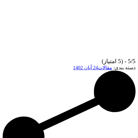
5/5 - (5 امتیاز)
دسته بندی:
مقالات
24 آبان 1402