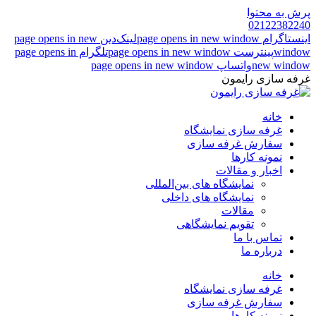
پرش به محتوا
02122382240
اینستاگرام page opens in new window
لینک‌دین page opens in new
window
پینترست page opens in new window
تلگرام page opens in
new window
واتساپ page opens in new window
غرفه سازی رایمون
خانه
غرفه سازی نمایشگاه
سفارش غرفه سازی
نمونه کارها
اخبار و مقالات
نمایشگاه های بین‌المللی
نمایشگاه های داخلی
مقالات
تقویم نمایشگاهی
تماس با ما
درباره ما
خانه
غرفه سازی نمایشگاه
سفارش غرفه سازی
نمونه کارها