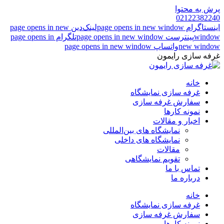
پرش به محتوا
02122382240
اینستاگرام page opens in new window
لینک‌دین page opens in new
window
پینترست page opens in new window
تلگرام page opens in
new window
واتساپ page opens in new window
غرفه سازی رایمون
خانه
غرفه سازی نمایشگاه
سفارش غرفه سازی
نمونه کارها
اخبار و مقالات
نمایشگاه های بین‌المللی
نمایشگاه های داخلی
مقالات
تقویم نمایشگاهی
تماس با ما
درباره ما
خانه
غرفه سازی نمایشگاه
سفارش غرفه سازی
نمونه کارها