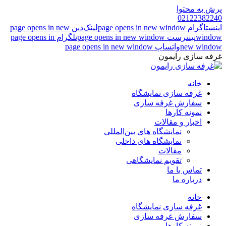
پرش به محتوا
02122382240
اینستاگرام page opens in new window
لینک‌دین page opens in new
window
پینترست page opens in new window
تلگرام page opens in
new window
واتساپ page opens in new window
غرفه سازی رایمون
خانه
غرفه سازی نمایشگاه
سفارش غرفه سازی
نمونه کارها
اخبار و مقالات
نمایشگاه های بین‌المللی
نمایشگاه های داخلی
مقالات
تقویم نمایشگاهی
تماس با ما
درباره ما
خانه
غرفه سازی نمایشگاه
سفارش غرفه سازی
نمونه کارها