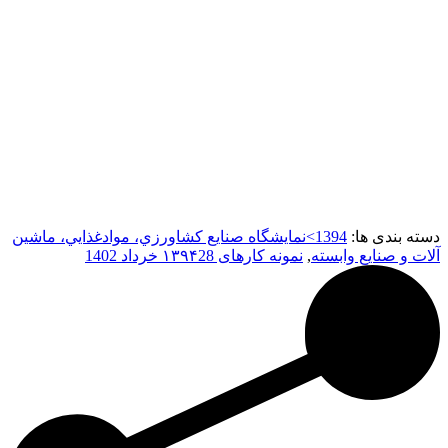
دسته بندی ها:
1394>نمایشگاه صنايع كشاورزي، موادغذایي، ماشین
آلات و صنايع وابسته
,
نمونه کارهای ۱۳۹۴
28 خرداد 1402