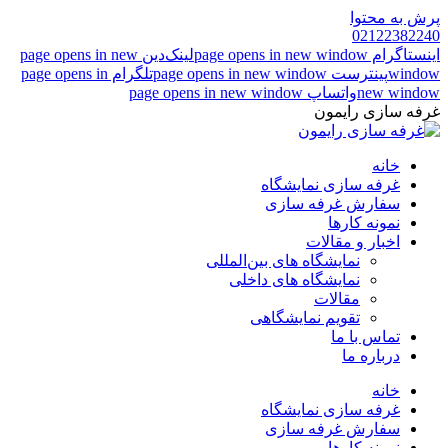
پرش به محتوا
02122382240
اینستاگرام page opens in new window
لینک‌دین page opens in new
window
پینترست page opens in new window
تلگرام page opens in
new window
واتساپ page opens in new window
غرفه سازی رایمون
خانه
غرفه سازی نمایشگاه
سفارش غرفه سازی
نمونه کارها
اخبار و مقالات
نمایشگاه های بین‌المللی
نمایشگاه های داخلی
مقالات
تقویم نمایشگاهی
تماس با ما
درباره ما
خانه
غرفه سازی نمایشگاه
سفارش غرفه سازی
نمونه کارها