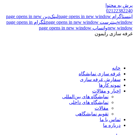
پرش به محتوا
02122382240
اینستاگرام page opens in new window
لینک‌دین page opens in new
window
پینترست page opens in new window
تلگرام page opens in
new window
واتساپ page opens in new window
غرفه سازی رایمون
خانه
غرفه سازی نمایشگاه
سفارش غرفه سازی
نمونه کارها
اخبار و مقالات
نمایشگاه های بین‌المللی
نمایشگاه های داخلی
مقالات
تقویم نمایشگاهی
تماس با ما
درباره ما
خانه
غرفه سازی نمایشگاه
سفارش غرفه سازی
نمونه کارها