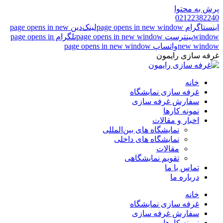
پرش به محتوا
02122382240
اینستاگرام page opens in new window
لینک‌دین page opens in new
window
پینترست page opens in new window
تلگرام page opens in
new window
واتساپ page opens in new window
غرفه سازی رایمون
خانه
غرفه سازی نمایشگاه
سفارش غرفه سازی
نمونه کارها
اخبار و مقالات
نمایشگاه های بین‌المللی
نمایشگاه های داخلی
مقالات
تقویم نمایشگاهی
تماس با ما
درباره ما
خانه
غرفه سازی نمایشگاه
سفارش غرفه سازی
نمونه کارها