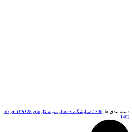
دسته بندی ها:
1396>نمایشگاه Topex
,
نمونه کارهای ۱۳۹۶
28 خرداد
1402