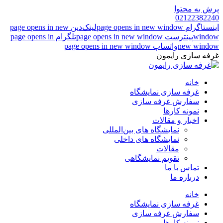
پرش به محتوا
02122382240
اینستاگرام page opens in new window
لینک‌دین page opens in new
window
پینترست page opens in new window
تلگرام page opens in
new window
واتساپ page opens in new window
غرفه سازی رایمون
خانه
غرفه سازی نمایشگاه
سفارش غرفه سازی
نمونه کارها
اخبار و مقالات
نمایشگاه های بین‌المللی
نمایشگاه های داخلی
مقالات
تقویم نمایشگاهی
تماس با ما
درباره ما
خانه
غرفه سازی نمایشگاه
سفارش غرفه سازی
نمونه کارها