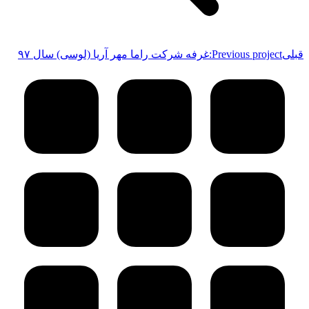
قبلی
Previous project:
غرفه شرکت راما مهر آریا (لوسی) سال ۹۷