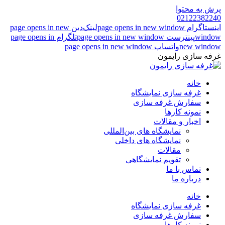
پرش به محتوا
02122382240
اینستاگرام page opens in new window
لینک‌دین page opens in new
window
پینترست page opens in new window
تلگرام page opens in
new window
واتساپ page opens in new window
غرفه سازی رایمون
خانه
غرفه سازی نمایشگاه
سفارش غرفه سازی
نمونه کارها
اخبار و مقالات
نمایشگاه های بین‌المللی
نمایشگاه های داخلی
مقالات
تقویم نمایشگاهی
تماس با ما
درباره ما
خانه
غرفه سازی نمایشگاه
سفارش غرفه سازی
نمونه کارها