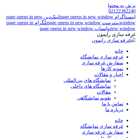
پرش به محتوا
02122382240
اینستاگرام page opens in new window
لینک‌دین page opens in new
window
پینترست page opens in new window
تلگرام page opens in
new window
واتساپ page opens in new window
غرفه سازی رایمون
خانه
غرفه سازی نمایشگاه
سفارش غرفه سازی
نمونه کارها
اخبار و مقالات
نمایشگاه های بین‌المللی
نمایشگاه های داخلی
مقالات
تقویم نمایشگاهی
تماس با ما
درباره ما
خانه
غرفه سازی نمایشگاه
سفارش غرفه سازی
نمونه کارها