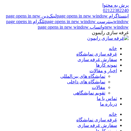
پرش به محتوا
02122382240
اینستاگرام page opens in new window
لینک‌دین page opens in new
window
پینترست page opens in new window
تلگرام page opens in
new window
واتساپ page opens in new window
غرفه سازی رایمون
خانه
غرفه سازی نمایشگاه
سفارش غرفه سازی
نمونه کارها
اخبار و مقالات
نمایشگاه های بین‌المللی
نمایشگاه های داخلی
مقالات
تقویم نمایشگاهی
تماس با ما
درباره ما
خانه
غرفه سازی نمایشگاه
سفارش غرفه سازی
نمونه کارها