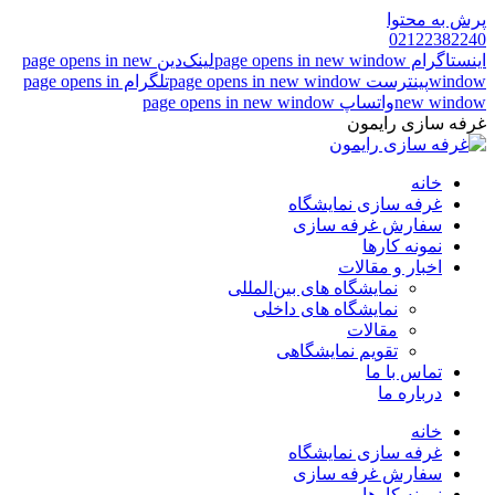
پرش به محتوا
02122382240
اینستاگرام page opens in new window
لینک‌دین page opens in new
window
پینترست page opens in new window
تلگرام page opens in
new window
واتساپ page opens in new window
غرفه سازی رایمون
خانه
غرفه سازی نمایشگاه
سفارش غرفه سازی
نمونه کارها
اخبار و مقالات
نمایشگاه های بین‌المللی
نمایشگاه های داخلی
مقالات
تقویم نمایشگاهی
تماس با ما
درباره ما
خانه
غرفه سازی نمایشگاه
سفارش غرفه سازی
نمونه کارها