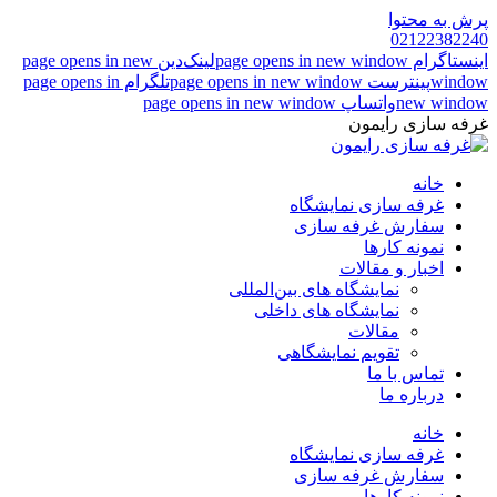
پرش به محتوا
02122382240
اینستاگرام page opens in new window
لینک‌دین page opens in new
window
پینترست page opens in new window
تلگرام page opens in
new window
واتساپ page opens in new window
غرفه سازی رایمون
خانه
غرفه سازی نمایشگاه
سفارش غرفه سازی
نمونه کارها
اخبار و مقالات
نمایشگاه های بین‌المللی
نمایشگاه های داخلی
مقالات
تقویم نمایشگاهی
تماس با ما
درباره ما
خانه
غرفه سازی نمایشگاه
سفارش غرفه سازی
نمونه کارها