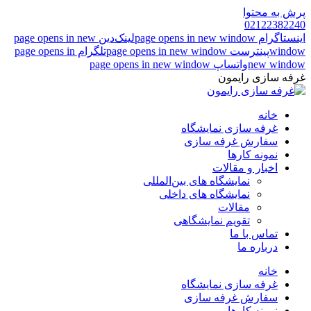
پرش به محتوا
02122382240
اینستاگرام page opens in new window
لینک‌دین page opens in new
window
پینترست page opens in new window
تلگرام page opens in
new window
واتساپ page opens in new window
غرفه سازی رایمون
خانه
غرفه سازی نمایشگاه
سفارش غرفه سازی
نمونه کارها
اخبار و مقالات
نمایشگاه های بین‌المللی
نمایشگاه های داخلی
مقالات
تقویم نمایشگاهی
تماس با ما
درباره ما
خانه
غرفه سازی نمایشگاه
سفارش غرفه سازی
نمونه کارها