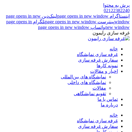
پرش به محتوا
02122382240
اینستاگرام page opens in new window
لینک‌دین page opens in new
window
پینترست page opens in new window
تلگرام page opens in
new window
واتساپ page opens in new window
غرفه سازی رایمون
خانه
غرفه سازی نمایشگاه
سفارش غرفه سازی
نمونه کارها
اخبار و مقالات
نمایشگاه های بین‌المللی
نمایشگاه های داخلی
مقالات
تقویم نمایشگاهی
تماس با ما
درباره ما
خانه
غرفه سازی نمایشگاه
سفارش غرفه سازی
نمونه کارها