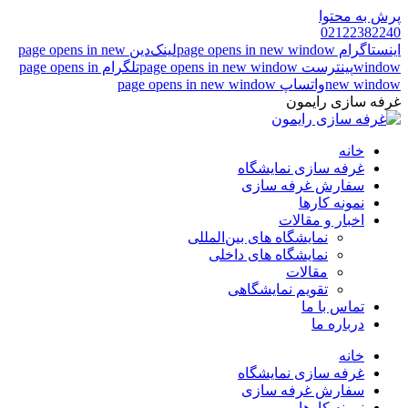
پرش به محتوا
02122382240
اینستاگرام page opens in new window
لینک‌دین page opens in new
window
پینترست page opens in new window
تلگرام page opens in
new window
واتساپ page opens in new window
غرفه سازی رایمون
خانه
غرفه سازی نمایشگاه
سفارش غرفه سازی
نمونه کارها
اخبار و مقالات
نمایشگاه های بین‌المللی
نمایشگاه های داخلی
مقالات
تقویم نمایشگاهی
تماس با ما
درباره ما
خانه
غرفه سازی نمایشگاه
سفارش غرفه سازی
نمونه کارها