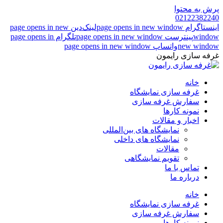
پرش به محتوا
02122382240
اینستاگرام page opens in new window
لینک‌دین page opens in new
window
پینترست page opens in new window
تلگرام page opens in
new window
واتساپ page opens in new window
غرفه سازی رایمون
خانه
غرفه سازی نمایشگاه
سفارش غرفه سازی
نمونه کارها
اخبار و مقالات
نمایشگاه های بین‌المللی
نمایشگاه های داخلی
مقالات
تقویم نمایشگاهی
تماس با ما
درباره ما
خانه
غرفه سازی نمایشگاه
سفارش غرفه سازی
نمونه کارها