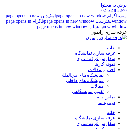
پرش به محتوا
02122382240
اینستاگرام page opens in new window
لینک‌دین page opens in new
window
پینترست page opens in new window
تلگرام page opens in
new window
واتساپ page opens in new window
غرفه سازی رایمون
خانه
غرفه سازی نمایشگاه
سفارش غرفه سازی
نمونه کارها
اخبار و مقالات
نمایشگاه های بین‌المللی
نمایشگاه های داخلی
مقالات
تقویم نمایشگاهی
تماس با ما
درباره ما
خانه
غرفه سازی نمایشگاه
سفارش غرفه سازی
نمونه کارها