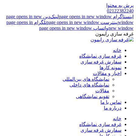
پرش به محتوا
02122382240
اینستاگرام page opens in new window
لینک‌دین page opens in new
window
پینترست page opens in new window
تلگرام page opens in
new window
واتساپ page opens in new window
غرفه سازی رایمون
خانه
غرفه سازی نمایشگاه
سفارش غرفه سازی
نمونه کارها
اخبار و مقالات
نمایشگاه های بین‌المللی
نمایشگاه های داخلی
مقالات
تقویم نمایشگاهی
تماس با ما
درباره ما
خانه
غرفه سازی نمایشگاه
سفارش غرفه سازی
نمونه کارها