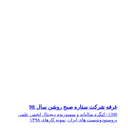
غرفه شرکت ستاره صبح روشن سال 98
1398>کنگره سالیانه و سمپوزیوم دیجیتال انجمن علمی
پروستودونتیست های ایران
,
نمونه کارهای ۱۳۹۸