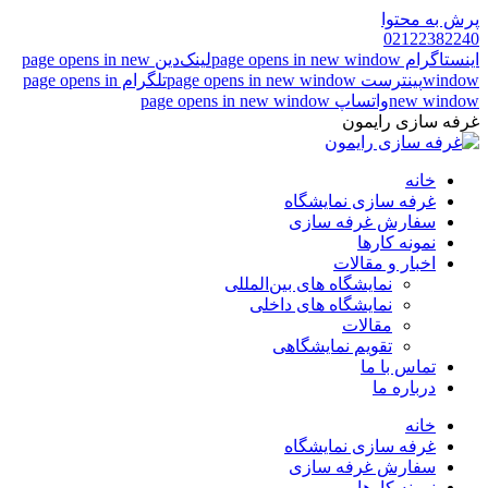
پرش به محتوا
02122382240
اینستاگرام page opens in new window
لینک‌دین page opens in new
window
پینترست page opens in new window
تلگرام page opens in
new window
واتساپ page opens in new window
غرفه سازی رایمون
خانه
غرفه سازی نمایشگاه
سفارش غرفه سازی
نمونه کارها
اخبار و مقالات
نمایشگاه های بین‌المللی
نمایشگاه های داخلی
مقالات
تقویم نمایشگاهی
تماس با ما
درباره ما
خانه
غرفه سازی نمایشگاه
سفارش غرفه سازی
نمونه کارها