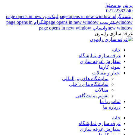
پرش به محتوا
02122382240
اینستاگرام page opens in new window
لینک‌دین page opens in new
window
پینترست page opens in new window
تلگرام page opens in
new window
واتساپ page opens in new window
غرفه سازی رایمون
خانه
غرفه سازی نمایشگاه
سفارش غرفه سازی
نمونه کارها
اخبار و مقالات
نمایشگاه های بین‌المللی
نمایشگاه های داخلی
مقالات
تقویم نمایشگاهی
تماس با ما
درباره ما
خانه
غرفه سازی نمایشگاه
سفارش غرفه سازی
نمونه کارها