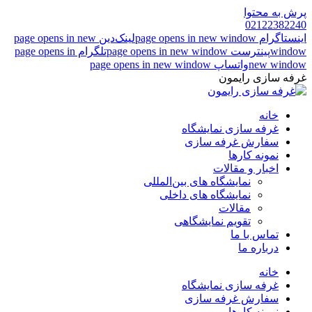
پرش به محتوا
02122382240
اینستاگرام page opens in new window
لینک‌دین page opens in new
window
پینترست page opens in new window
تلگرام page opens in
new window
واتساپ page opens in new window
غرفه سازی رایمون
خانه
غرفه سازی نمایشگاه
سفارش غرفه سازی
نمونه کارها
اخبار و مقالات
نمایشگاه های بین‌المللی
نمایشگاه های داخلی
مقالات
تقویم نمایشگاهی
تماس با ما
درباره ما
خانه
غرفه سازی نمایشگاه
سفارش غرفه سازی
نمونه کارها