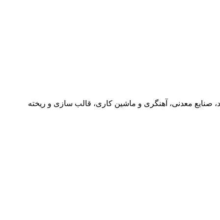
مایشگاه بین المللی متالورژی (فولاد، صنایع معدنی، آهنگری و ماشین کاری، قالب سازی و ریخته