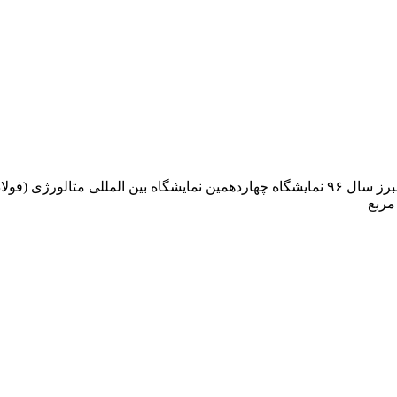
غرفه شرکت ارمغان البرز سال ۹۶ شرکتغرفه شرکت ارمغان البرز سال ۹۶ نمایشگاه چهاردهمین ن