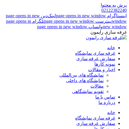
پرش به محتوا
02122382240
اینستاگرام page opens in new window
لینک‌دین page opens in new
window
پینترست page opens in new window
تلگرام page opens in
new window
واتساپ page opens in new window
غرفه سازی رایمون
خانه
غرفه سازی نمایشگاه
سفارش غرفه سازی
نمونه کارها
اخبار و مقالات
نمایشگاه های بین‌المللی
نمایشگاه های داخلی
مقالات
تقویم نمایشگاهی
تماس با ما
درباره ما
خانه
غرفه سازی نمایشگاه
سفارش غرفه سازی
نمونه کارها