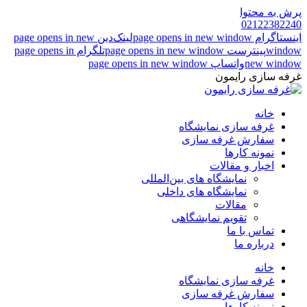
پرش به محتوا
02122382240
اینستاگرام page opens in new window
لینک‌دین page opens in new
window
پینترست page opens in new window
تلگرام page opens in
new window
واتساپ page opens in new window
غرفه سازی رایمون
خانه
غرفه سازی نمایشگاه
سفارش غرفه سازی
نمونه کارها
اخبار و مقالات
نمایشگاه های بین‌المللی
نمایشگاه های داخلی
مقالات
تقویم نمایشگاهی
تماس با ما
درباره ما
خانه
غرفه سازی نمایشگاه
سفارش غرفه سازی
نمونه کارها