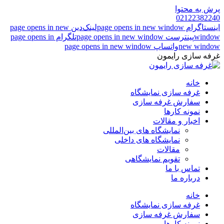
پرش به محتوا
02122382240
اینستاگرام page opens in new window
لینک‌دین page opens in new
window
پینترست page opens in new window
تلگرام page opens in
new window
واتساپ page opens in new window
غرفه سازی رایمون
خانه
غرفه سازی نمایشگاه
سفارش غرفه سازی
نمونه کارها
اخبار و مقالات
نمایشگاه های بین‌المللی
نمایشگاه های داخلی
مقالات
تقویم نمایشگاهی
تماس با ما
درباره ما
خانه
غرفه سازی نمایشگاه
سفارش غرفه سازی
نمونه کارها