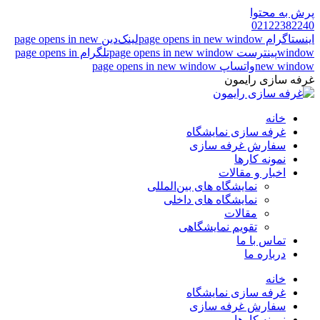
پرش به محتوا
02122382240
اینستاگرام page opens in new window
لینک‌دین page opens in new
window
پینترست page opens in new window
تلگرام page opens in
new window
واتساپ page opens in new window
غرفه سازی رایمون
خانه
غرفه سازی نمایشگاه
سفارش غرفه سازی
نمونه کارها
اخبار و مقالات
نمایشگاه های بین‌المللی
نمایشگاه های داخلی
مقالات
تقویم نمایشگاهی
تماس با ما
درباره ما
خانه
غرفه سازی نمایشگاه
سفارش غرفه سازی
نمونه کارها