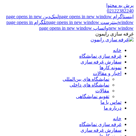
پرش به محتوا
02122382240
اینستاگرام page opens in new window
لینک‌دین page opens in new
window
پینترست page opens in new window
تلگرام page opens in
new window
واتساپ page opens in new window
غرفه سازی رایمون
خانه
غرفه سازی نمایشگاه
سفارش غرفه سازی
نمونه کارها
اخبار و مقالات
نمایشگاه های بین‌المللی
نمایشگاه های داخلی
مقالات
تقویم نمایشگاهی
تماس با ما
درباره ما
خانه
غرفه سازی نمایشگاه
سفارش غرفه سازی
نمونه کارها