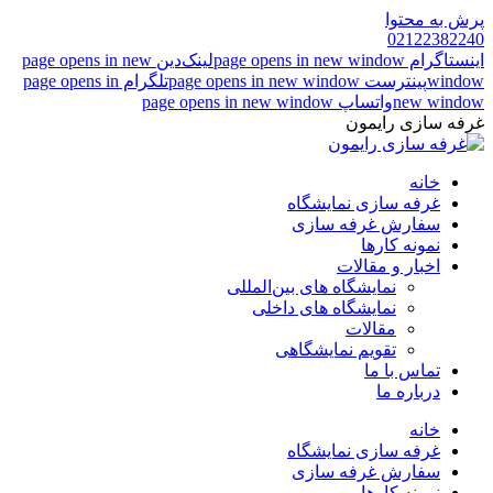
پرش به محتوا
02122382240
اینستاگرام page opens in new window
لینک‌دین page opens in new
window
پینترست page opens in new window
تلگرام page opens in
new window
واتساپ page opens in new window
غرفه سازی رایمون
خانه
غرفه سازی نمایشگاه
سفارش غرفه سازی
نمونه کارها
اخبار و مقالات
نمایشگاه های بین‌المللی
نمایشگاه های داخلی
مقالات
تقویم نمایشگاهی
تماس با ما
درباره ما
خانه
غرفه سازی نمایشگاه
سفارش غرفه سازی
نمونه کارها