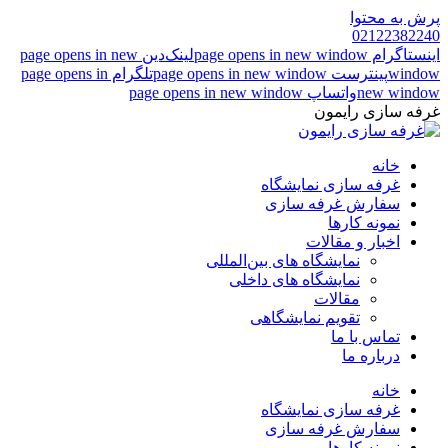
پرش به محتوا
02122382240
اینستاگرام page opens in new window
لینک‌دین page opens in new
window
پینترست page opens in new window
تلگرام page opens in
new window
واتساپ page opens in new window
غرفه سازی رایمون
خانه
غرفه سازی نمایشگاه
سفارش غرفه سازی
نمونه کارها
اخبار و مقالات
نمایشگاه های بین‌المللی
نمایشگاه های داخلی
مقالات
تقویم نمایشگاهی
تماس با ما
درباره ما
خانه
غرفه سازی نمایشگاه
سفارش غرفه سازی
نمونه کارها