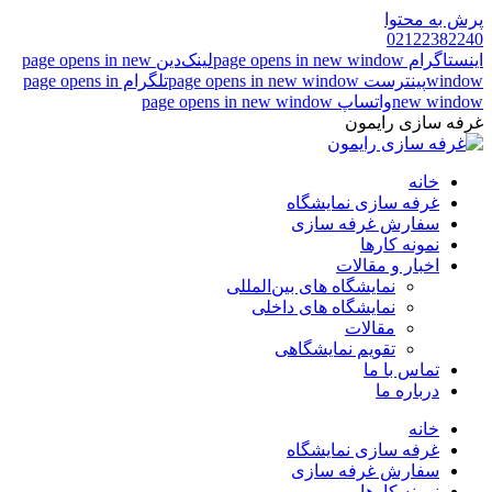
پرش به محتوا
02122382240
اینستاگرام page opens in new window
لینک‌دین page opens in new
window
پینترست page opens in new window
تلگرام page opens in
new window
واتساپ page opens in new window
غرفه سازی رایمون
خانه
غرفه سازی نمایشگاه
سفارش غرفه سازی
نمونه کارها
اخبار و مقالات
نمایشگاه های بین‌المللی
نمایشگاه های داخلی
مقالات
تقویم نمایشگاهی
تماس با ما
درباره ما
خانه
غرفه سازی نمایشگاه
سفارش غرفه سازی
نمونه کارها