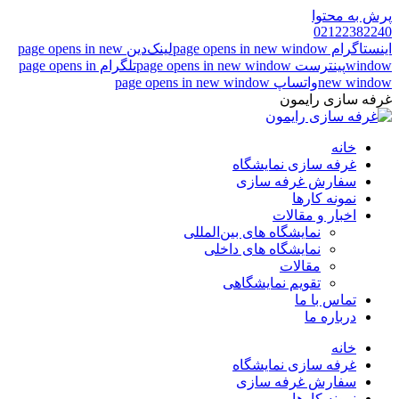
پرش به محتوا
02122382240
اینستاگرام page opens in new window
لینک‌دین page opens in new
window
پینترست page opens in new window
تلگرام page opens in
new window
واتساپ page opens in new window
غرفه سازی رایمون
خانه
غرفه سازی نمایشگاه
سفارش غرفه سازی
نمونه کارها
اخبار و مقالات
نمایشگاه های بین‌المللی
نمایشگاه های داخلی
مقالات
تقویم نمایشگاهی
تماس با ما
درباره ما
خانه
غرفه سازی نمایشگاه
سفارش غرفه سازی
نمونه کارها