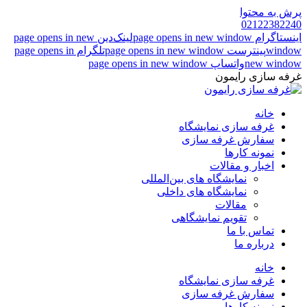
پرش به محتوا
02122382240
اینستاگرام page opens in new window
لینک‌دین page opens in new
window
پینترست page opens in new window
تلگرام page opens in
new window
واتساپ page opens in new window
غرفه سازی رایمون
خانه
غرفه سازی نمایشگاه
سفارش غرفه سازی
نمونه کارها
اخبار و مقالات
نمایشگاه های بین‌المللی
نمایشگاه های داخلی
مقالات
تقویم نمایشگاهی
تماس با ما
درباره ما
خانه
غرفه سازی نمایشگاه
سفارش غرفه سازی
نمونه کارها