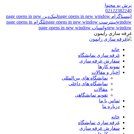
پرش به محتوا
02122382240
اینستاگرام page opens in new window
لینک‌دین page opens in new
window
پینترست page opens in new window
تلگرام page opens in
new window
واتساپ page opens in new window
غرفه سازی رایمون
خانه
غرفه سازی نمایشگاه
سفارش غرفه سازی
نمونه کارها
اخبار و مقالات
نمایشگاه های بین‌المللی
نمایشگاه های داخلی
مقالات
تقویم نمایشگاهی
تماس با ما
درباره ما
خانه
غرفه سازی نمایشگاه
سفارش غرفه سازی
نمونه کارها