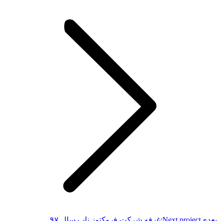
بعدی
Next project:
ﻏرﻓﻪ شركت ﻓروكتوز ناب سال ۹۷