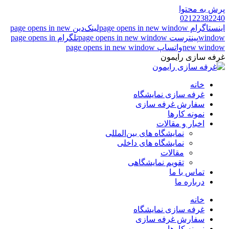
پرش به محتوا
02122382240
اینستاگرام page opens in new window
لینک‌دین page opens in new
window
پینترست page opens in new window
تلگرام page opens in
new window
واتساپ page opens in new window
غرفه سازی رایمون
خانه
غرفه سازی نمایشگاه
سفارش غرفه سازی
نمونه کارها
اخبار و مقالات
نمایشگاه های بین‌المللی
نمایشگاه های داخلی
مقالات
تقویم نمایشگاهی
تماس با ما
درباره ما
خانه
غرفه سازی نمایشگاه
سفارش غرفه سازی
نمونه کارها