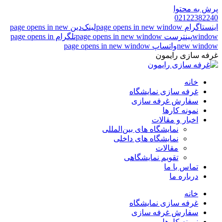
پرش به محتوا
02122382240
اینستاگرام page opens in new window
لینک‌دین page opens in new
window
پینترست page opens in new window
تلگرام page opens in
new window
واتساپ page opens in new window
غرفه سازی رایمون
خانه
غرفه سازی نمایشگاه
سفارش غرفه سازی
نمونه کارها
اخبار و مقالات
نمایشگاه های بین‌المللی
نمایشگاه های داخلی
مقالات
تقویم نمایشگاهی
تماس با ما
درباره ما
خانه
غرفه سازی نمایشگاه
سفارش غرفه سازی
نمونه کارها