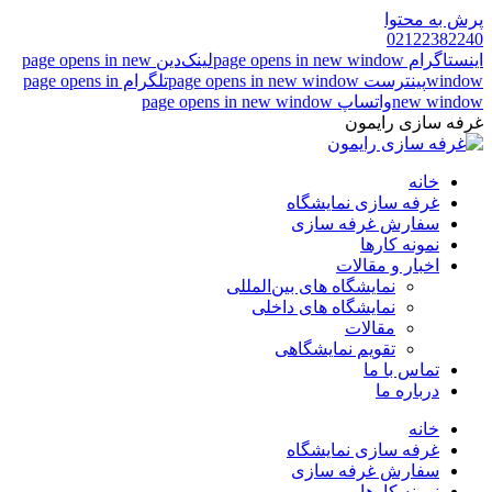
پرش به محتوا
02122382240
اینستاگرام page opens in new window
لینک‌دین page opens in new
window
پینترست page opens in new window
تلگرام page opens in
new window
واتساپ page opens in new window
غرفه سازی رایمون
خانه
غرفه سازی نمایشگاه
سفارش غرفه سازی
نمونه کارها
اخبار و مقالات
نمایشگاه های بین‌المللی
نمایشگاه های داخلی
مقالات
تقویم نمایشگاهی
تماس با ما
درباره ما
خانه
غرفه سازی نمایشگاه
سفارش غرفه سازی
نمونه کارها