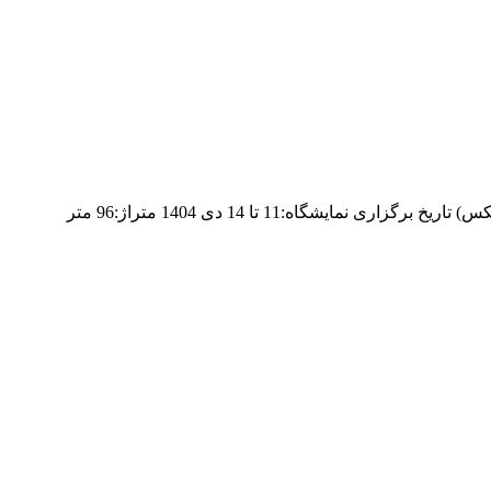
غرفه شرکت نور آذین سال 1404 طراحی و ساخت غرفه نور آذین سال 1404 نمایشگاه:شانزدهمین نمایشگاه عینک و تجهیزات جانبی (تاپکس) تاریخ برگزاری نمایشگاه:11 تا 14 دی 1404 متراژ:96 متر