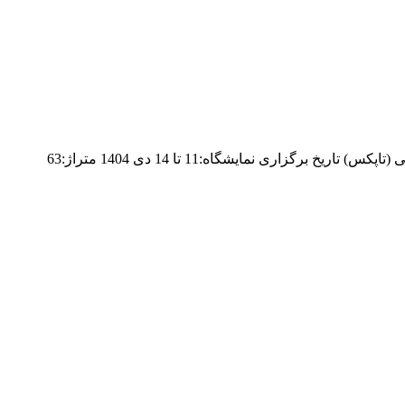
غرفه شرکت کهک گستر سال 1404 طراحی و ساخت غرفه کهک گستر سال 1404 نمایشگاه:شانزدهمین نمایشگاه عینک و تجهیزات جانبی (تاپکس) تاریخ برگزاری نمایشگاه:11 تا 14 دی 1404 متراژ:63