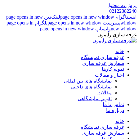
پرش به محتوا
02122382240
اینستاگرام page opens in new window
لینک‌دین page opens in new
window
پینترست page opens in new window
تلگرام page opens in
new window
واتساپ page opens in new window
غرفه سازی رایمون
خانه
غرفه سازی نمایشگاه
سفارش غرفه سازی
نمونه کارها
اخبار و مقالات
نمایشگاه های بین‌المللی
نمایشگاه های داخلی
مقالات
تقویم نمایشگاهی
تماس با ما
درباره ما
خانه
غرفه سازی نمایشگاه
سفارش غرفه سازی
نمونه کارها