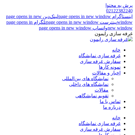
پرش به محتوا
02122382240
اینستاگرام page opens in new window
لینک‌دین page opens in new
window
پینترست page opens in new window
تلگرام page opens in
new window
واتساپ page opens in new window
غرفه سازی رایمون
خانه
غرفه سازی نمایشگاه
سفارش غرفه سازی
نمونه کارها
اخبار و مقالات
نمایشگاه های بین‌المللی
نمایشگاه های داخلی
مقالات
تقویم نمایشگاهی
تماس با ما
درباره ما
خانه
غرفه سازی نمایشگاه
سفارش غرفه سازی
نمونه کارها