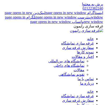
پرش به محتوا
02122382240
اینستاگرام page opens in new window
لینک‌دین page opens in new
window
پینترست page opens in new window
تلگرام page opens in
new window
واتساپ page opens in new window
غرفه سازی رایمون
خانه
غرفه سازی نمایشگاه
سفارش غرفه سازی
نمونه کارها
اخبار و مقالات
نمایشگاه های بین‌المللی
نمایشگاه های داخلی
مقالات
تقویم نمایشگاهی
تماس با ما
درباره ما
خانه
غرفه سازی نمایشگاه
سفارش غرفه سازی
نمونه کارها