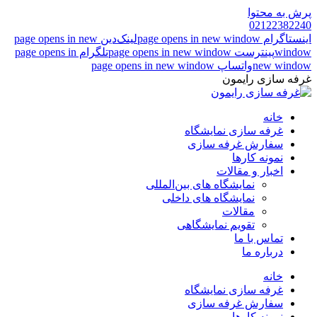
پرش به محتوا
02122382240
اینستاگرام page opens in new window
لینک‌دین page opens in new
window
پینترست page opens in new window
تلگرام page opens in
new window
واتساپ page opens in new window
غرفه سازی رایمون
خانه
غرفه سازی نمایشگاه
سفارش غرفه سازی
نمونه کارها
اخبار و مقالات
نمایشگاه های بین‌المللی
نمایشگاه های داخلی
مقالات
تقویم نمایشگاهی
تماس با ما
درباره ما
خانه
غرفه سازی نمایشگاه
سفارش غرفه سازی
نمونه کارها