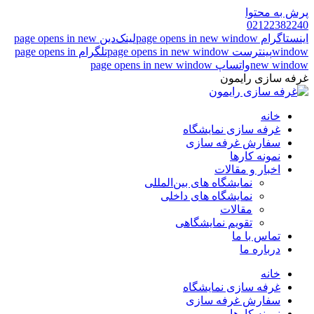
پرش به محتوا
02122382240
اینستاگرام page opens in new window
لینک‌دین page opens in new
window
پینترست page opens in new window
تلگرام page opens in
new window
واتساپ page opens in new window
غرفه سازی رایمون
خانه
غرفه سازی نمایشگاه
سفارش غرفه سازی
نمونه کارها
اخبار و مقالات
نمایشگاه های بین‌المللی
نمایشگاه های داخلی
مقالات
تقویم نمایشگاهی
تماس با ما
درباره ما
خانه
غرفه سازی نمایشگاه
سفارش غرفه سازی
نمونه کارها