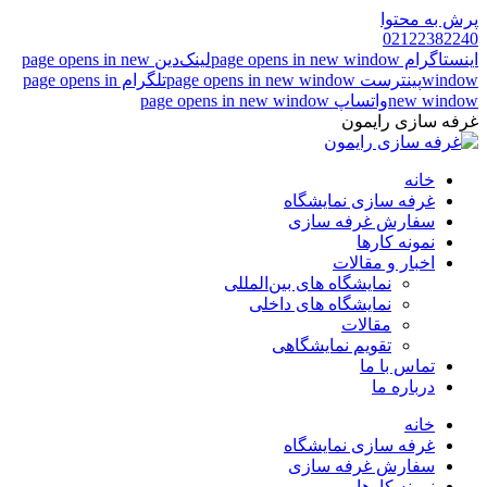
پرش به محتوا
02122382240
اینستاگرام page opens in new window
لینک‌دین page opens in new
window
پینترست page opens in new window
تلگرام page opens in
new window
واتساپ page opens in new window
غرفه سازی رایمون
خانه
غرفه سازی نمایشگاه
سفارش غرفه سازی
نمونه کارها
اخبار و مقالات
نمایشگاه های بین‌المللی
نمایشگاه های داخلی
مقالات
تقویم نمایشگاهی
تماس با ما
درباره ما
خانه
غرفه سازی نمایشگاه
سفارش غرفه سازی
نمونه کارها