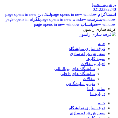
پرش به محتوا
02122382240
اینستاگرام page opens in new window
لینک‌دین page opens in new
window
پینترست page opens in new window
تلگرام page opens in
new window
واتساپ page opens in new window
غرفه سازی رایمون
خانه
غرفه سازی نمایشگاه
سفارش غرفه سازی
نمونه کارها
اخبار و مقالات
نمایشگاه های بین‌المللی
نمایشگاه های داخلی
مقالات
تقویم نمایشگاهی
تماس با ما
درباره ما
خانه
غرفه سازی نمایشگاه
سفارش غرفه سازی
نمونه کارها